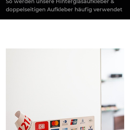
So werden unsere Hinterglasaufkleber &
doppelseitigen Aufkleber häufig verwendet