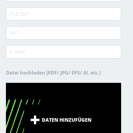
Datei hochladen (PDF/ JPG/ EPS/ AI. etc.)
DATEN HINZUFÜGEN