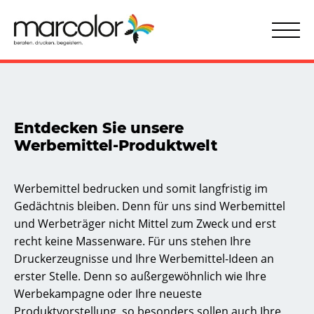
Behörden & Verwaltungen
Aufkleber ohne Kleber
Datenschieber | Drehscheiben
Selbstklebende Schilder
Kontakt & Servic
Transpare
Tür- u
Entdecken Sie unsere
Werbemittel-Produktwelt
Werbemittel bedrucken und somit langfristig im
Gedächtnis bleiben. Denn für uns sind Werbemittel
und Werbeträger nicht Mittel zum Zweck und erst
recht keine Massenware. Für uns stehen Ihre
Druckerzeugnisse und Ihre Werbemittel-Ideen an
erster Stelle. Denn so außergewöhnlich wie Ihre
Werbekampagne oder Ihre neueste
Produktvorstellung, so besonders sollen auch Ihre