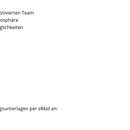
otivierten Team
mosphäre
glichkeiten
sunterlagen per eMail an: