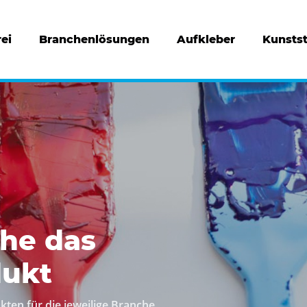
ei
Branchenlösungen
Aufkleber
Kunstst
che das
dukt
en für die jeweilige Branche.