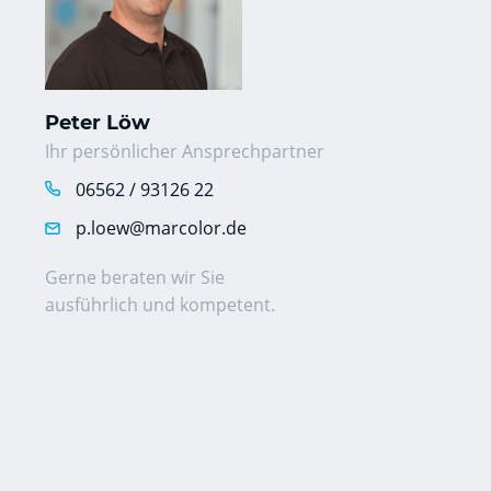
Peter Löw
Ihr persönlicher Ansprechpartner
06562 / 93126 22
p.loew@marcolor.de
Gerne beraten wir Sie
ausführlich und kompetent.