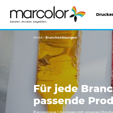
Drucker
Home
/
Branchenlösungen
Für jede Bran
passende Pro
Passgenaue Lösungen mit unseren Produkt