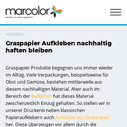
Behörden & Verwaltungen
Aufkleber ohne Kleber
Datenschieber | Drehscheiben
Selbstklebende Schilder
Kontakt & Servic
Transpare
Tür- u
04.04.2023
Graspapier Aufkleber: nachhaltig
haften bleiben
Graspapier Produkte begegnen uns immer wieder
im Alltag. Viele Verpackungen, beispielsweise für
Obst und Gemüse, bestehen mittlerweile aus
diesem nachhaltigen Material. Aber auch im
Bereich der
A
ufklebe
r
hat dieses Material
zwischenzeitlich Einzug gehalten. So stellen wir in
unserer Druckerei neben klassischen
Papieraufklebern auch
A
ufkleber aus G
raspapier
her. Diese überzeugen vor allem durch die