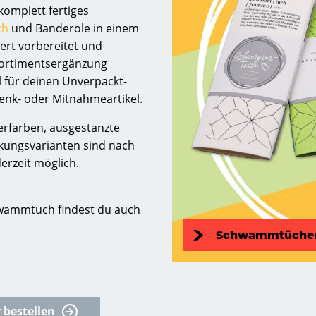
komplett fertiges
ch
und Banderole in einem
ert vorbereitet und
Sortimentsergänzung
l für deinen Unverpackt-
enk- oder Mitnahmeartikel.
erfarben, ausgestanzte
ungsvarianten sind nach
derzeit möglich.
wammtuch findest du auch
Schwammtüche
 bestellen