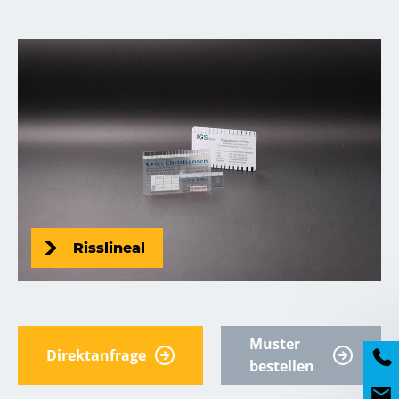
Risslineal
Muster
Direktanfrage
bestellen