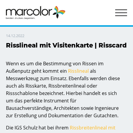
Behörden & Verwaltungen
Aufkleber ohne Kleber
Datenschieber | Drehscheiben
Selbstklebende Schilder
Kontakt & Servic
Transpare
Tür- u
14.12.2022
Risslineal mit Visitenkarte | Risscard
Wenn es um die Bestimmung von Rissen im
Außenputz geht kommt ein
Risslineal
als
Messwerkzeug zum Einsatz. Ebenfalls werden diese
auch als Risskarte, Rissbreitenlineal oder
Rissschablone bezeichnet. Hierbei handelt es sich
um das perfekte Instrument für
Bausachverständige, Architekten sowie Ingenieure
zur Erstellung und Dokumentation der Gutachten.
Die IGS Schulz hat bei ihrem
Rissbreitenlineal mit