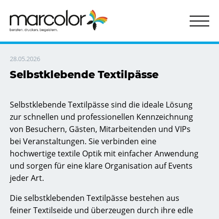
Behörden & Verwaltungen
Aufkleber ohne Kleber
Datenschieber | Drehscheiben
Selbstklebende Schilder
Kontakt & Servic
Transpare
Tür- u
28.05.2026
Selbstklebende Textilpässe
Selbstklebende Textilpässe sind die ideale Lösung
zur schnellen und professionellen Kennzeichnung
von Besuchern, Gästen, Mitarbeitenden und VIPs
bei Veranstaltungen. Sie verbinden eine
hochwertige textile Optik mit einfacher Anwendung
und sorgen für eine klare Organisation auf Events
jeder Art.
Die selbstklebenden Textilpässe bestehen aus
feiner Textilseide und überzeugen durch ihre edle