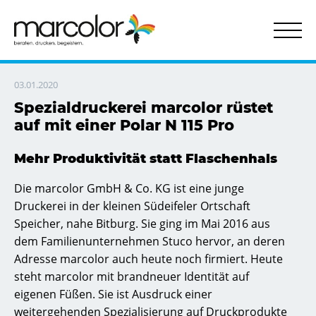
Behörden & Verwaltungen
Aufkleber ohne Kleber
Datenschieber | Drehscheiben
Selbstklebende Schilder
Kontakt & Servic
Transpare
Tür- u
03.01.2020
Spezialdruckerei marcolor rüstet
auf mit einer Polar N 115 Pro
Mehr Produktivität statt Flaschenhals
Die marcolor GmbH & Co. KG ist eine junge
Druckerei in der kleinen Südeifeler Ortschaft
Speicher, nahe Bitburg. Sie ging im Mai 2016 aus
dem Familienunternehmen Stuco hervor, an deren
Adresse marcolor auch heute noch firmiert. Heute
steht marcolor mit brandneuer Identität auf
eigenen Füßen. Sie ist Ausdruck einer
weitergehenden Spezialisierung auf Druckprodukte